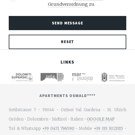
Grundverordnung
zu.
LINKS
APARTMENTS OSWALD****
Setilstrasse 7 • 39046 - Ortisei Val Gardena - St. Ulrich
Gröden • Dolomiten • Südtirol • Italien •
GOOGLE MAP
Tel & WhatsApp
+39 0471 796590
• Mobile
+39 333 3023315
•